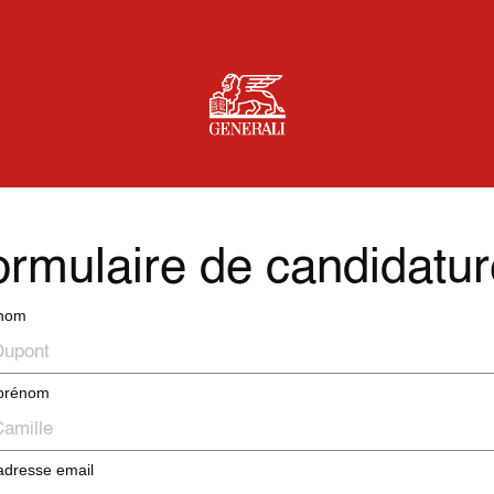
rmulaire de candidatur
 nom
 prénom
adresse email