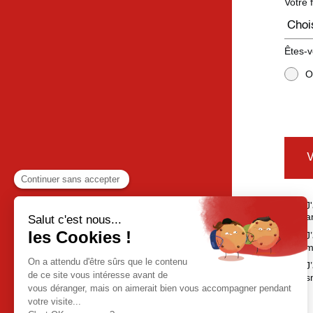
Votre 
Êtes-v
O
J
a
J
m
J
s